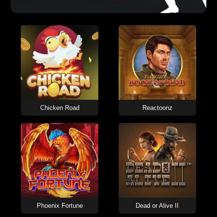
Chicken Road
Reactoonz
Phoenix Fortune
Dead or Alive II