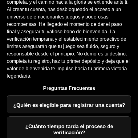
completa, y el camino hacia la gloria se extiende ante ti.
Al crear tu cuenta, has desbloqueado el acceso a un
universo de emocionantes juegos y poderosas
recompensas. Ha llegado el momento de dar el paso
final y asegurar tu valioso bono de bienvenida. La
verificación temprana y el establecimiento proactivo de
límites asegurarán que tu juego sea fluido, seguro y
responsable desde el principio. No demores tu destino:
completa tu registro, haz tu primer depósito y deja que el
valor de bienvenida te impulse hacia tu primera victoria
legendaria.
Preguntas Frecuentes
¿Quién es elegible para registrar una cuenta?
Cualquier persona mayor de 18 años y residente en una
de nuestras regiones admitidas es elegible para
¿Cuánto tiempo tarda el proceso de
registrar una cuenta. Ten en cuenta que ciertas
verificación?