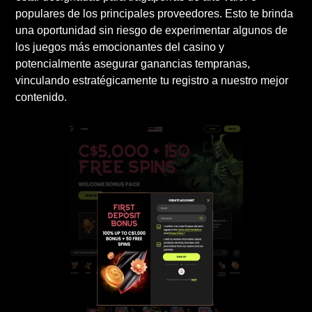
populares de los principales proveedores. Esto te brinda
una oportunidad sin riesgo de experimentar algunos de
los juegos más emocionantes del casino y
potencialmente asegurar ganancias tempranas,
vinculando estratégicamente tu registro a nuestro mejor
contenido.