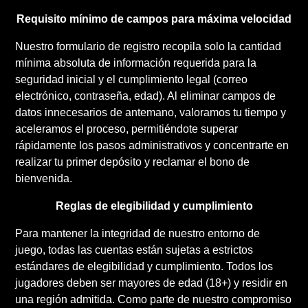
Requisito mínimo de campos para máxima velocidad
Nuestro formulario de registro recopila solo la cantidad
mínima absoluta de información requerida para la
seguridad inicial y el cumplimiento legal (correo
electrónico, contraseña, edad). Al eliminar campos de
datos innecesarios de antemano, valoramos tu tiempo y
aceleramos el proceso, permitiéndote superar
rápidamente los pasos administrativos y concentrarte en
realizar tu primer depósito y reclamar el bono de
bienvenida.
Reglas de elegibilidad y cumplimiento
Para mantener la integridad de nuestro entorno de
juego, todas las cuentas están sujetas a estrictos
estándares de elegibilidad y cumplimiento. Todos los
jugadores deben ser mayores de edad (18+) y residir en
una región admitida. Como parte de nuestro compromiso