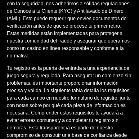
con la seguridad, nos adherimos a sólidas regulaciones
de Conoce a tu Cliente (KYC) y Antilavado de Dinero
(AML). Esto puede requerir que envíes documentos de
verificación antes de que se procese tu primer retiro.
Estas medidas están implementadas para proteger a
nuestra comunidad del fraude y asegurar que operamos
como un casino en línea responsable y conforme a la
normativa.
Tu registro es la puerta de entrada a una experiencia de
juego segura y regulada. Para asegurar un comienzo sin
problemas, es importante proporcionar información
precisa y válida. La siguiente tabla detalla los requisitos
para cada campo en nuestro formulario de registro, junto
con notas sobre por qué cada pieza de información es
necesaria. Comprender estos requisitos te ayudará a
evitar errores comunes y a completar tu registro sin
demoras. Esta transparencia es parte de nuestro
compromiso de construir una base de confianza desde