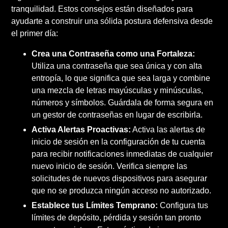
tranquilidad. Estos consejos están diseñados para
ayudarte a construir una sólida postura defensiva desde
el primer día:
Crea una Contraseña como una Fortaleza:
Utiliza una contraseña que sea única y con alta
entropía, lo que significa que sea larga y combine
una mezcla de letras mayúsculas y minúsculas,
números y símbolos. Guárdala de forma segura en
un gestor de contraseñas en lugar de escribirla.
Activa Alertas Proactivas:
Activa las alertas de
inicio de sesión en la configuración de tu cuenta
para recibir notificaciones inmediatas de cualquier
nuevo inicio de sesión. Verifica siempre las
solicitudes de nuevos dispositivos para asegurar
que no se produzca ningún acceso no autorizado.
Establece tus Límites Temprano:
Configura tus
límites de depósito, pérdida y sesión tan pronto