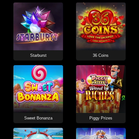
Starburst
36 Coins
Sweet Bonanza
Piggy Prizes