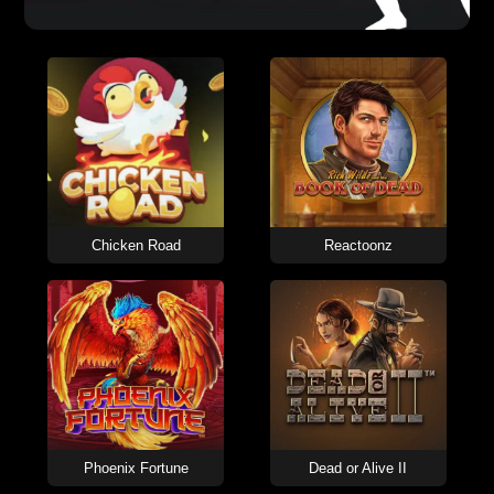
Chicken Road
Reactoonz
Phoenix Fortune
Dead or Alive II