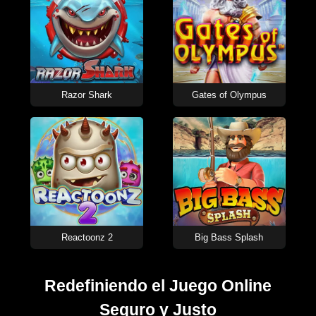
Razor Shark
Gates of Olympus
Reactoonz 2
Big Bass Splash
Redefiniendo el Juego Online
Seguro y Justo