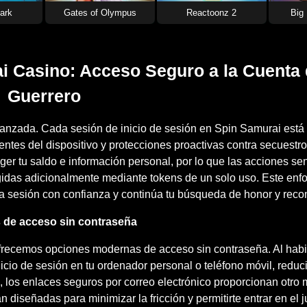
ark
Gates of Olympus
Reactoonz 2
Big
ai Casino: Acceso Seguro a la Cuenta 
Guerrero
anzada. Cada sesión de inicio de sesión en Spin Samurai está f
ntes del dispositivo y protecciones proactivas contra secuestr
er tu saldo e información personal, por lo que las acciones se
tegidas adicionalmente mediante tokens de un solo uso. Este enf
icia sesión con confianza y continúa tu búsqueda de honor y re
 de acceso sin contraseña
frecemos opciones modernas de acceso sin contraseña. Al habil
nicio de sesión en tu ordenador personal o teléfono móvil, reduc
los enlaces seguros por correo electrónico proporcionan otro 
n diseñadas para minimizar la fricción y permitirte entrar en el