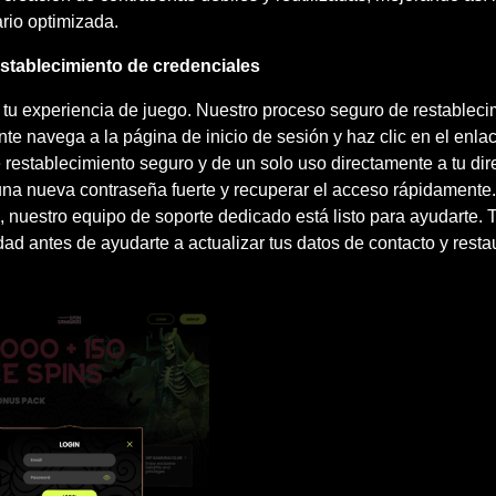
rio optimizada.
stablecimiento de credenciales
 tu experiencia de juego. Nuestro proceso seguro de restableci
e navega a la página de inicio de sesión y haz clic en el enla
e restablecimiento seguro y de un solo uso directamente a tu di
r una nueva contraseña fuerte y recuperar el acceso rápidamente
, nuestro equipo de soporte dedicado está listo para ayudarte. 
dad antes de ayudarte a actualizar tus datos de contacto y resta