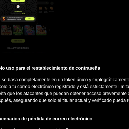
lo uso para el restablecimiento de contraseña
a se basa completamente en un token único y criptográficament
olo a tu correo electrónico registrado y está estrictamente limit
evita que los atacantes que puedan obtener acceso brevemente a
pués, asegurando que solo el titular actual y verificado pueda r
scenarios de pérdida de correo electrónico