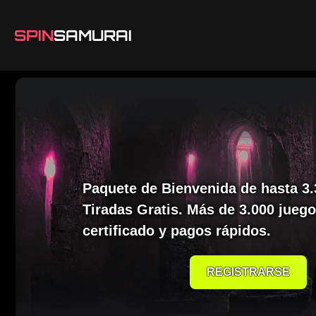
SPIN
SAMURAI
Paquete de Bienvenida de hasta 3.
Tiradas Gratis. Más de 3.000 jueg
certificado y pagos rápidos.
REGISTRARSE