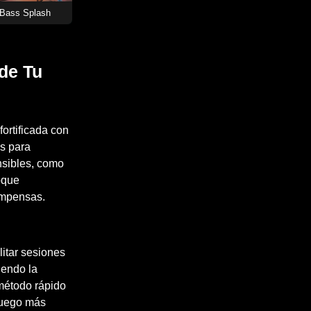
 Bass Splash
de Tu
ortificada con
os para
nsibles, como
oque
compensas.
itar sesiones
iendo la
método rápido
 juego más