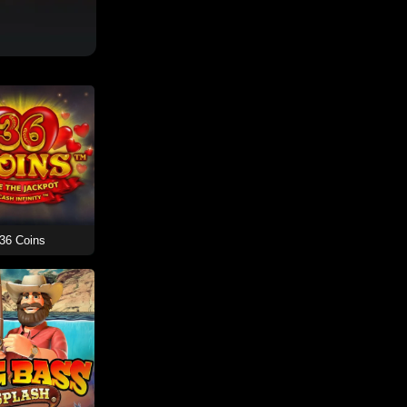
36 Coins