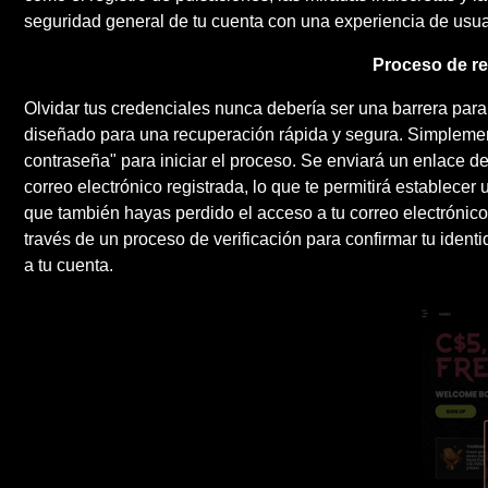
seguridad general de tu cuenta con una experiencia de usua
Proceso de re
Olvidar tus credenciales nunca debería ser una barrera para
diseñado para una recuperación rápida y segura. Simplement
contraseña" para iniciar el proceso. Se enviará un enlace d
correo electrónico registrada, lo que te permitirá establece
que también hayas perdido el acceso a tu correo electrónico
través de un proceso de verificación para confirmar tu identi
a tu cuenta.