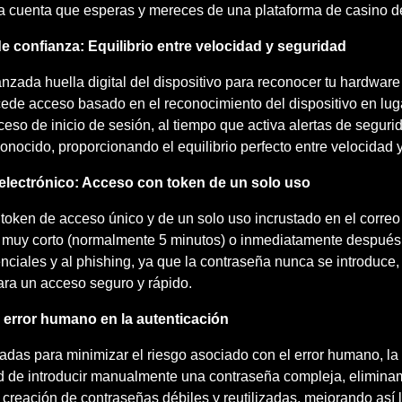
 la cuenta que esperas y mereces de una plataforma de casino de
 confianza: Equilibrio entre velocidad y seguridad
anzada huella digital del dispositivo para reconocer tu hardwar
ncede acceso basado en el reconocimiento del dispositivo en lug
so de inicio de sesión, al tiempo que activa alertas de segurid
onocido, proporcionando el equilibrio perfecto entre velocidad 
electrónico: Acceso con token de un solo uso
 token de acceso único y de un solo uso incrustado en el correo 
muy corto (normalmente 5 minutos) o inmediatamente después 
nciales y al phishing, ya que la contraseña nunca se introduce, 
ara un acceso seguro y rápido.
 error humano en la autenticación
das para minimizar el riesgo asociado con el error humano, l
ad de introducir manualmente una contraseña compleja, elimina
a creación de contraseñas débiles y reutilizadas, mejorando así 