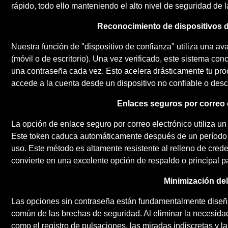
rápido, todo ello manteniendo el alto nivel de seguridad de
Reconocimiento de dispositivos de
Nuestra función de "dispositivo de confianza" utiliza una av
(móvil o de escritorio). Una vez verificado, este sistema co
una contraseña cada vez. Esto acelera drásticamente tu proce
accede a la cuenta desde un dispositivo no confiable o desc
Enlaces seguros por correo 
La opción de enlace seguro por correo electrónico utiliza un
Este token caduca automáticamente después de un período 
uso. Este método es altamente resistente al relleno de crede
convierte en una excelente opción de respaldo o principal p
Minimización del
Las opciones sin contraseña están fundamentalmente diseña
común de las brechas de seguridad. Al eliminar la necesid
como el registro de pulsaciones, las miradas indiscretas y l