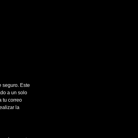
e seguro. Este
ado a un solo
 tu correo
ealizar la