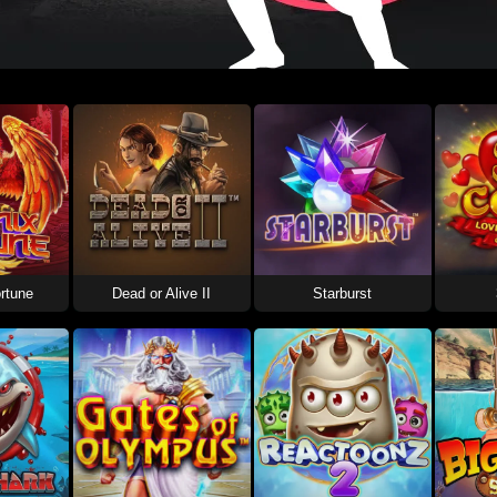
rtune
Dead or Alive II
Starburst