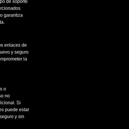
ipo de soporte
orcionados
no garantiza
ta.
ios enlaces de
nuevo y seguro
comprometer la
s o
so no
cional. Si
es puede estar
seguro y sin