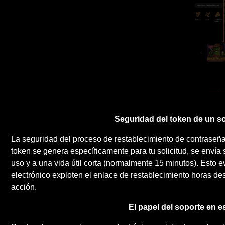
Seguridad del token de un so
La seguridad del proceso de restablecimiento de contraseñ
token se genera específicamente para tu solicitud, se envía s
uso y a una vida útil corta (normalmente 15 minutos). Esto 
electrónico exploten el enlace de restablecimiento horas des
acción.
El papel del soporte en e