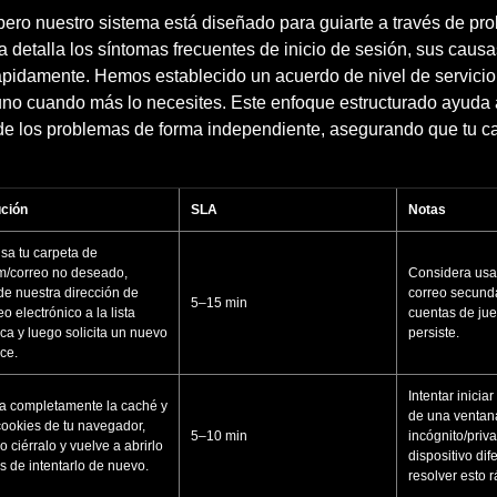
pero nuestro sistema está diseñado para guiarte a través de pr
a detalla los síntomas frecuentes de inicio de sesión, sus caus
rápidamente. Hemos establecido un acuerdo de nivel de servicio
no cuando más lo necesites. Este enfoque estructurado ayuda a
a de los problemas de forma independiente, asegurando que tu c
ución
SLA
Notas
sa tu carpeta de
m/correo no deseado,
Considera usa
e nuestra dirección de
correo secunda
5–15 min
eo electrónico a la lista
cuentas de jue
ca y luego solicita un nuevo
persiste.
ce.
Intentar inicia
a completamente la caché y
de una ventan
cookies de tu navegador,
5–10 min
incógnito/priv
o ciérralo y vuelve a abrirlo
dispositivo di
s de intentarlo de nuevo.
resolver esto 