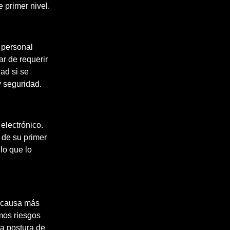
 primer nivel.
e personal
ar de requerir
ad si se
y seguridad.
electrónico.
de su primer
lo que lo
a causa más
mos riesgos
la postura de