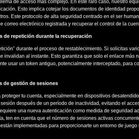
roblema de acceso más complejo. En este raro caso, nuestro equ
ificación. Esto implica cotejar los documentos de identidad prop
stros. Este protocolo de alta seguridad centrado en el ser huma
e correo electrónico registrada y recuperar el control de la cuen
 de repetición durante la recuperación
ición" durante el proceso de restablecimiento. Si solicitas var
se invalidan al instante. Esto garantiza que solo el enlace más 
ente usar un token antiguo, potencialmente interceptado, para 
as de gestión de sesiones
a proteger tu cuenta, especialmente en dispositivos desatendido
 sesión después de un período de inactividad, evitando el acce
e requiere una nueva autenticación como medida de seguridad adi
nta, ten en cuenta que el número de sesiones activas concurrent
as están implementadas para proporcionarte un entorno de juego 