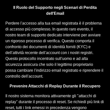
Il Ruolo del Supporto negli Scenari di Perdita
dell'Email
Perdere l'accesso alla tua email registrata è il problema
di accesso più complesso. In questo raro evento, il
nostro team di supporto dedicato interviene per avviare
un rigoroso processo di verifica. Questo comporta il
confronto dei documenti di identità forniti (KYC) e
dell'attività recente dell'account con i nostri registri.
Questo protocollo incentrato sull'uomo e ad alta
sicurezza assicura che solo il legittimo proprietario
possa cambiare l'indirizzo email registrato e riprendere il
controllo dell'account.
Prevenire Attacchi di Replay Durante il Recupero
Il nostro sistema monitora attivamente gli "attacchi di
replay" durante il processo di reset. Se richiedi più link di
reset, tutti i link emessi in precedenza vengono