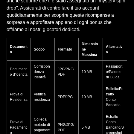
anche scoprire che ti è stato assegnato un "mystery spin
drop". Assicurati di controllare il tuo account
quotidianamente per scoprire queste ricompense a
sorpresa e approfittare appieno di ogni bonus che
offriamo ai nostri giocatori dedicati.
Dimensio
Document
Alternativ
Scopo
Formato
ne
o
a
Massima
Corrispon
Passaport
Document
JPG/PNG/
denza
10 MB
o/Patente
o d'Identità
PDF
identità
di Guida
Bolletta/Es
Prova di
Verifica
tratto
PDF/JPG
10 MB
Residenza
residenza
Conto
Bancario
Estratto
Collega
Prova di
Conto
metodo di
PNG/JPG/
Pagament
5 MB
Bancario/S
pagament
PDF
o
creenshot