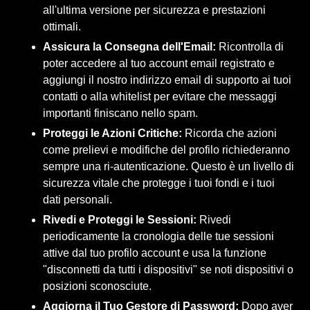
all'ultima versione per sicurezza e prestazioni
ottimali.
Assicura la Consegna dell'Email:
Ricontrolla di
poter accedere al tuo account email registrato e
aggiungi il nostro indirizzo email di supporto ai tuoi
contatti o alla whitelist per evitare che messaggi
importanti finiscano nello spam.
Proteggi le Azioni Critiche:
Ricorda che azioni
come prelievi e modifiche del profilo richiederanno
sempre una ri-autenticazione. Questo è un livello di
sicurezza vitale che protegge i tuoi fondi e i tuoi
dati personali.
Rivedi e Proteggi le Sessioni:
Rivedi
periodicamente la cronologia delle tue sessioni
attive dal tuo profilo account e usa la funzione
"disconnetti da tutti i dispositivi" se noti dispositivi o
posizioni sconosciute.
Aggiorna il Tuo Gestore di Password:
Dopo aver