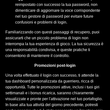
reimpostato con successo la tua password, non
dimenticare di aggiornare la voce corrispondente
nel tuo gestore di password per evitare future
confusioni e problemi di login.
Familiarizzando con questi passaggi di recupero, puoi
assicurarti che un piccolo problema di login non
interrompa la tua esperienza di gioco. La tua sicurezza è
una responsabilità condivisa, e queste pratiche ti
consentono di mantenere il controllo.
Promozioni post-login
Una volta effettuato il login con successo, ti attende la
tua dashboard personalizzata da guerriero, ricca di
opportunità. Tutte le promozioni attive, inclusi i tuoi giri
settimanali e i bonus ricarica, saranno chiaramente
visualizzate e pronte per l'attivazione nel tuo portafoglio.
In base alla tua attività del giorno precedente, potresti