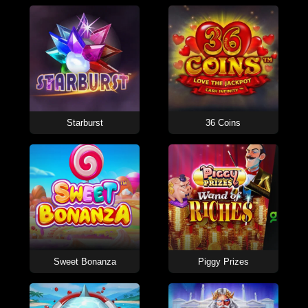
Starburst
36 Coins
Sweet Bonanza
Piggy Prizes