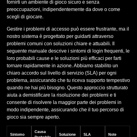
fornirti un ambiente di gioco sicuro e senza
preoccupazioni, indipendentemente da dove o come
scegli di giocare.
Gestire i problemi di accesso può essere frustrante, ma il
nostro sistema è progettato per guidarti attraverso
problemi comuni con soluzioni chiare e attuabili. Il
seguente manuale descrive i sintomi di login frequenti, le
loro probabili cause e le soluzioni più efficaci per farti
tornare rapidamente in azione. Abbiamo stabilito un
chiaro accordo sul livello di servizio (SLA) per ogni
problema, assicurando che tu riceva supporto tempestivo
quando ne hai più bisogno. Questo approccio strutturato
aiuta a demistificare la risoluzione dei problemi e ti
consente di risolvere la maggior parte dei problemi in
modo indipendente, assicurando che il tuo percorso di
gioco sia sempre aperto.
Causa
Sintomo
Soluzione
SLA
Note