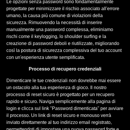
Le opzioni senza password sono fondamentalmente
progettate per minimizzare il rischio associato all'errore
umano, la causa più comune di violazioni della
sicurezza. Rimuovendo la necessità di inserire
manualmente una password complessa, eliminiamo
rischi come il keylogging, lo shoulder surfing e la
creazione di password deboli e riutilizzate, migliorando
così la postura di sicurezza complessiva del tuo account
con un'esperienza utente semplificata.
Processo di recupero credenziali
Dimenticare le tue credenziali non dovrebbe mai essere
un ostacolo alla tua esperienza di gioco. Il nostro
processo di reset sicuro è progettato per un recupero
rapido e sicuro. Naviga semplicemente alla pagina di
login e clicca sul link "Password dimenticata" per avviare
il processo. Un link di reset sicuro e monouso verrà
inviato direttamente al tuo indirizzo email registrato,
permettendoti di impostare una nuova password forte e