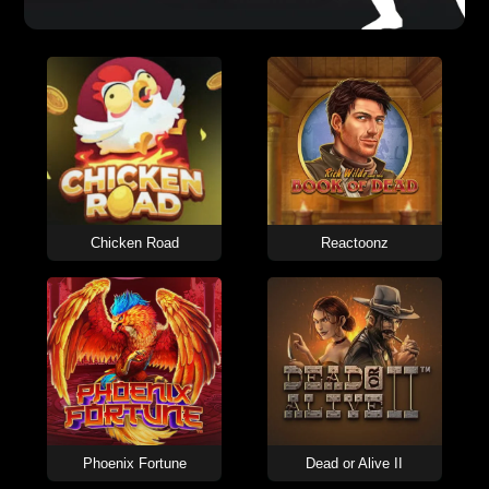
Chicken Road
Reactoonz
Phoenix Fortune
Dead or Alive II