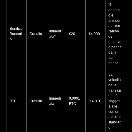
*Il
deposit
o è
immedi
ato, ma
Bonifico
Immedi
l'arrivo
Bancari
Gratuita
€20
€4.000
ata*
del
o
prelievo
dipende
dalla
tua
banca.
La
velocità
della
transazi
one è
Immedi
0.0001
BTC
Gratuita
0.4 BTC
soggett
ata
BTC
a alle
conferm
e di rete
standar
d.