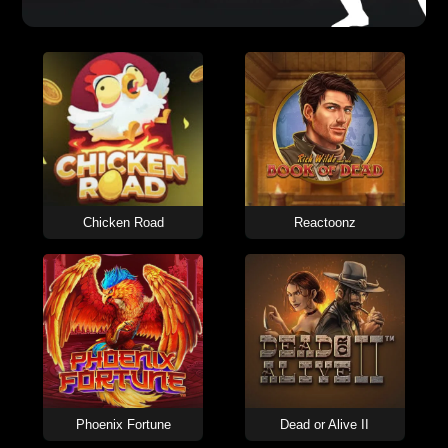
Chicken Road
Reactoonz
Phoenix Fortune
Dead or Alive II