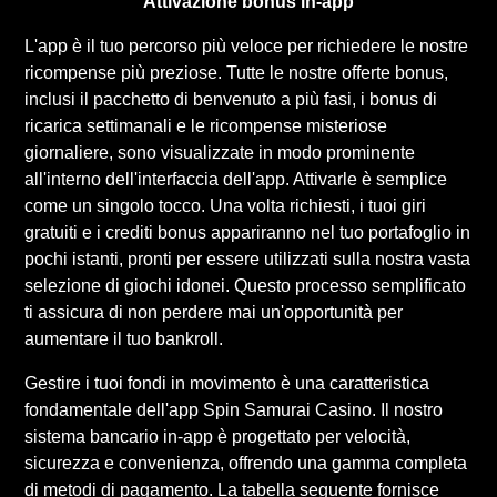
Attivazione bonus in-app
L'app è il tuo percorso più veloce per richiedere le nostre
ricompense più preziose. Tutte le nostre offerte bonus,
inclusi il pacchetto di benvenuto a più fasi, i bonus di
ricarica settimanali e le ricompense misteriose
giornaliere, sono visualizzate in modo prominente
all'interno dell'interfaccia dell'app. Attivarle è semplice
come un singolo tocco. Una volta richiesti, i tuoi giri
gratuiti e i crediti bonus appariranno nel tuo portafoglio in
pochi istanti, pronti per essere utilizzati sulla nostra vasta
selezione di giochi idonei. Questo processo semplificato
ti assicura di non perdere mai un'opportunità per
aumentare il tuo bankroll.
Gestire i tuoi fondi in movimento è una caratteristica
fondamentale dell'app Spin Samurai Casino. Il nostro
sistema bancario in-app è progettato per velocità,
sicurezza e convenienza, offrendo una gamma completa
di metodi di pagamento. La tabella seguente fornisce