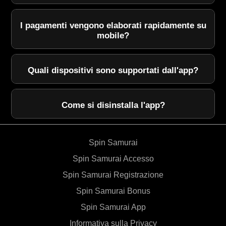
Sì, la nostra app è completamente gratuita da installare
vincite dall'app possono essere prelevate seguendo il
e utilizzare. Essendo una Progressive Web App (PWA),
nostro processo di approvazione standard e i tempi del
I pagamenti vengono elaborati rapidamente su
non ci sono costi di download da un app store e non
fornitore.
mobile?
addebitiamo alcuna commissione nascosta per l'utilizzo
Sì, le velocità di pagamento sono coerenti su tutte le
dell'applicazione per accedere ai nostri servizi di casinò.
piattaforme. Una volta che il nostro team approva la tua
Quali dispositivi sono supportati dall'app?
richiesta di prelievo, i fondi vengono inoltrati
La nostra PWA è progettata per essere compatibile con
istantaneamente al tuo fornitore di pagamento. Gli e-
una vasta gamma di dispositivi moderni. Questo include
wallet e le criptovalute spesso si riflettono più
Come si disinstalla l'app?
telefoni e tablet Android con Chrome, iPhone e iPad con
rapidamente sui dispositivi mobili, proprio come sul
Disinstallare la PWA è semplice. Su un dispositivo
Safari e desktop con browser basati su Chromium o
desktop.
mobile, basta tenere premuta l'icona dell'app sulla
Safari. Per le migliori prestazioni, tieni sempre aggiornati
Spin Samurai
schermata iniziale e selezionare l'opzione 'Rimuovi' o
il tuo sistema operativo e il browser.
Spin Samurai Accesso
'Elimina'. Su un desktop, puoi rimuoverla dal tuo
launcher o dall'elenco delle applicazioni. Il tuo account
Spin Samurai Registrazione
rimarrà sicuro e accessibile tramite il tuo browser web.
Spin Samurai Bonus
Spin Samurai App
Informativa sulla Privacy