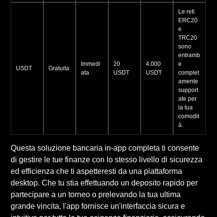
Le reti
ERC20
e
TRC20
sono
entramb
Immedi
20
4.000
e
USDT
Gratuita
ata
USDT
USDT
complet
amente
support
ate per
la tua
comodit
à.
Questa soluzione bancaria in-app completa ti consente
di gestire le tue finanze con lo stesso livello di sicurezza
ed efficienza che ti aspetteresti da una piattaforma
desktop. Che tu stia effettuando un deposito rapido per
partecipare a un torneo o prelevando la tua ultima
grande vincita, l'app fornisce un'interfaccia sicura e