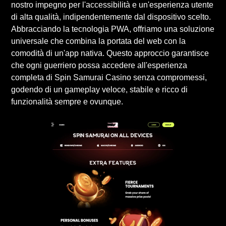
nostro impegno per l'accessibilità e un'esperienza utente
di alta qualità, indipendentemente dal dispositivo scelto.
Abbracciando la tecnologia PWA, offriamo una soluzione
universale che combina la portata del web con la
comodità di un'app nativa. Questo approccio garantisce
che ogni guerriero possa accedere all'esperienza
completa di Spin Samurai Casino senza compromessi,
godendo di un gameplay veloce, stabile e ricco di
funzionalità sempre e ovunque.