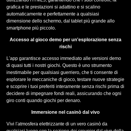
grafica e le prestazioni si adattino e si scalino
automaticamente e perfettamente a qualsiasi
dimensione dello schermo, dal tablet più grande allo
smartphone più piccolo.
Accesso al gioco demo per un'esplorazione senza
rischi
L'app garantisce accesso immediato alle versioni demo
di quasi tutti i nostri giochi. Questo è uno strumento
inestimabile per qualsiasi guerriero, che ti consente di
esplorare le meccaniche di gioco, testare nuove strategie
e scoprire i tuoi preferiti interamente senza rischi prima di
decidere di impegnare fondi reali, assicurando che ogni
giro conti quando giochi per denaro.
Immersione nel casinò dal vivo
Vivi l'atmosfera elettrizzante di un vero casinò da
qualsiasi luogo con la sezione dei croupier dal vivo della