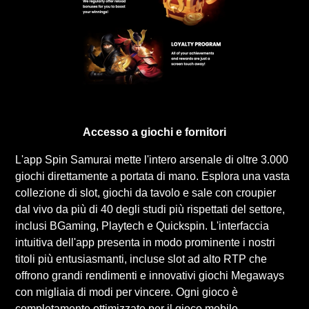
Accesso a giochi e fornitori
L'app Spin Samurai mette l'intero arsenale di oltre 3.000
giochi direttamente a portata di mano. Esplora una vasta
collezione di slot, giochi da tavolo e sale con croupier
dal vivo da più di 40 degli studi più rispettati del settore,
inclusi BGaming, Playtech e Quickspin. L'interfaccia
intuitiva dell'app presenta in modo prominente i nostri
titoli più entusiasmanti, incluse slot ad alto RTP che
offrono grandi rendimenti e innovativi giochi Megaways
con migliaia di modi per vincere. Ogni gioco è
completamente ottimizzato per il gioco mobile,