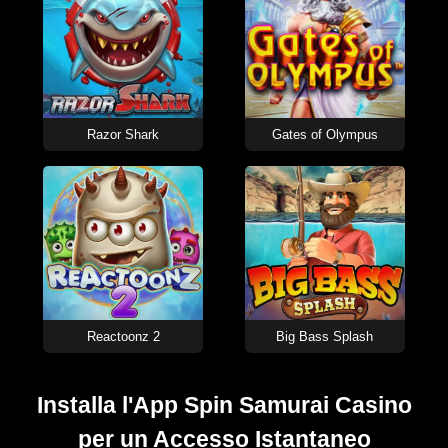
Razor Shark
Gates of Olympus
Reactoonz 2
Big Bass Splash
Installa l'App Spin Samurai Casino
per un Accesso Istantaneo